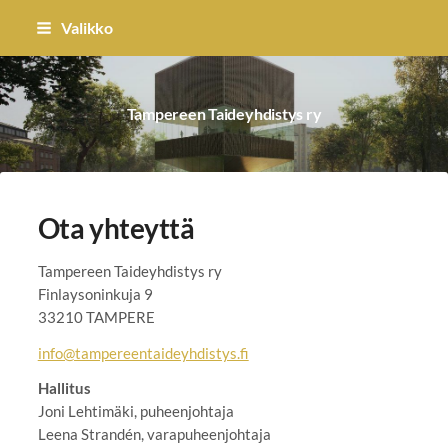
Siirry
Valikko
sivun
sisältöön
Tampereen Taideyhdistys ry
Ota yhteyttä
Tampereen Taideyhdistys ry
Finlaysoninkuja 9
33210 TAMPERE
info@tampereentaideyhdistys.fi
Hallitus
Joni Lehtimäki, puheenjohtaja
Leena Strandén, varapuheenjohtaja