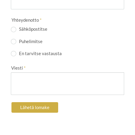
Yhteydenotto
*
Sähköpostitse
Puhelimitse
En tarvitse vastausta
Viesti
*
Lähetä lomake