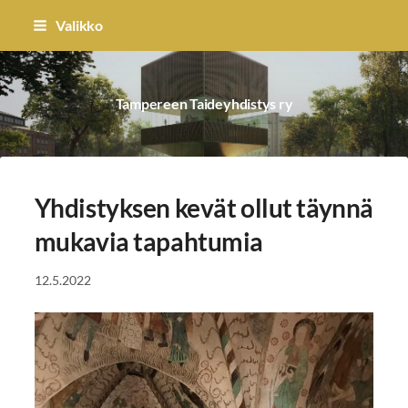
Siirry
Valikko
sivun
sisältöön
Tampereen Taideyhdistys ry
Yhdistyksen kevät ollut täynnä
mukavia tapahtumia
12.5.2022