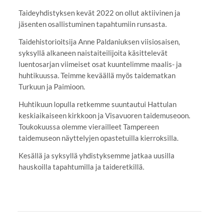
Taideyhdistyksen kevät 2022 on ollut aktiivinen ja
jäsenten osallistuminen tapahtumiin runsasta.
Taidehistorioitsija Anne Paldaniuksen viisiosaisen,
syksyllä alkaneen naistaiteilijoita käsittelevät
luentosarjan viimeiset osat kuuntelimme maalis- ja
huhtikuussa. Teimme keväällä myös taidematkan
Turkuun ja Paimioon.
Huhtikuun lopulla retkemme suuntautui Hattulan
keskiaikaiseen kirkkoon ja Visavuoren taidemuseoon.
Toukokuussa olemme vierailleet Tampereen
taidemuseon näyttelyjen opastetuilla kierroksilla.
Kesällä ja syksyllä yhdistyksemme jatkaa uusilla
hauskoilla tapahtumilla ja taideretkillä.