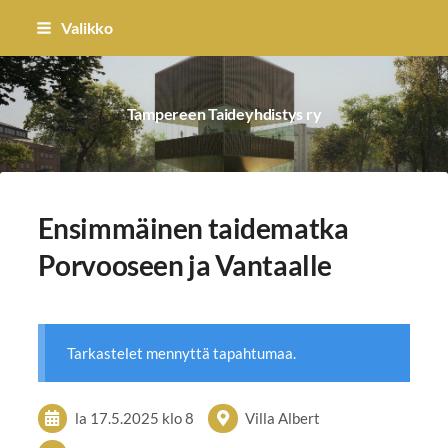
Siirry
Valikko
sivun
sisältöön
Tampereen Taideyhdistys ry
Ensimmäinen taidematka
Porvooseen ja Vantaalle
Tarkastelet mennyttä tapahtumaa.
la 17.5.2025
klo 8
Villa Albert