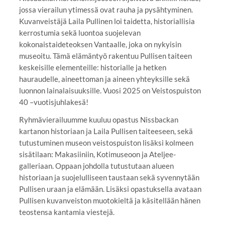
jossa vierailun ytimessä ovat rauha ja pysähtyminen.
Kuvanveistäjä Laila Pullinen loi taidetta, historiallisia
kerrostumia sekä luontoa suojelevan
kokonaistaideteoksen Vantaalle, joka on nykyisin
museoitu. Tämä elämäntyö rakentuu Pullisen taiteen
keskeisille elementeille: historialle ja hetken
hauraudelle, aineettoman ja aineen yhteyksille sekä
luonnon lainalaisuuksille. Vuosi 2025 on Veistospuiston
40 –vuotisjuhlakesä!
Ryhmävierailuumme kuuluu opastus Nissbackan
kartanon historiaan ja Laila Pullisen taiteeseen, sekä
tutustuminen museon veistospuiston lisäksi kolmeen
sisätilaan: Makasiiniin, Kotimuseoon ja Ateljee-
galleriaan. Oppaan johdolla tutustutaan alueen
historiaan ja suojelulliseen taustaan sekä syvennytään
Pullisen uraan ja elämään. Lisäksi opastuksella avataan
Pullisen kuvanveiston muotokieltä ja käsitellään hänen
teostensa kantamia viestejä.