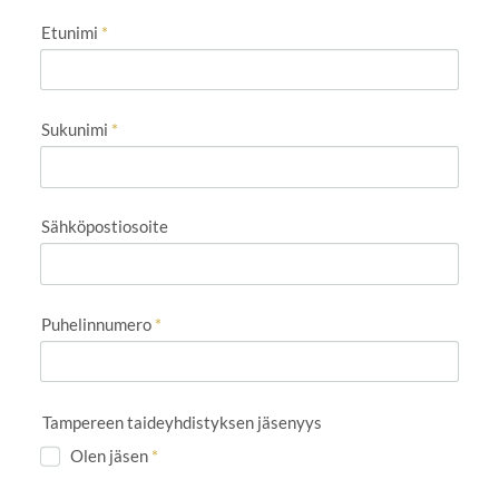
Etunimi
*
Sukunimi
*
Sähköpostiosoite
Puhelinnumero
*
Tampereen taideyhdistyksen jäsenyys
Olen jäsen
*