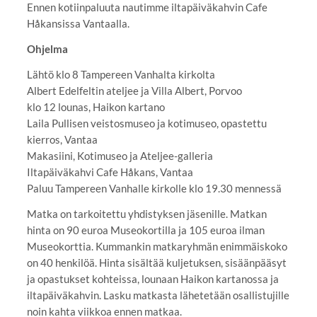
Ennen kotiinpaluuta nautimme iltapäiväkahvin Cafe
Håkansissa Vantaalla.
Ohjelma
Lähtö klo 8 Tampereen Vanhalta kirkolta
Albert Edelfeltin ateljee ja Villa Albert, Porvoo
klo 12 lounas, Haikon kartano
Laila Pullisen veistosmuseo ja kotimuseo, opastettu
kierros, Vantaa
Makasiini, Kotimuseo ja Ateljee-galleria
Iltapäiväkahvi Cafe Håkans, Vantaa
Paluu Tampereen Vanhalle kirkolle klo 19.30 mennessä
Matka on tarkoitettu yhdistyksen jäsenille. Matkan
hinta on 90 euroa Museokortilla ja 105 euroa ilman
Museokorttia. Kummankin matkaryhmän enimmäiskoko
on 40 henkilöä. Hinta sisältää kuljetuksen, sisäänpääsyt
ja opastukset kohteissa, lounaan Haikon kartanossa ja
iltapäiväkahvin. Lasku matkasta lähetetään osallistujille
noin kahta viikkoa ennen matkaa.