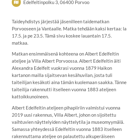
Edelfeltinpolku 3, 06400 Porvoo
Taideyhdistys järjestää jäsenilleen taidematkan
Porvooseen ja Vantaalle. Matka tehdään kaksi kertaa: la
17.5. ja pe 23.5. Tämä sivu koskee lauantain 17.5.
matkaa.
Matkan ensimmäisenä kohteena on Albert Edelfeltin
ateljee ja Villa Albert Porvoossa. Albert Edelfeltin äiti
Alexandra Edelfelt vuokrasi vuonna 1879 Haikon
kartanon mailla sijaitsevan kesähuvilan, josta tuli
taiteilijan kesäkoti aina tämän kuolemaan saakka. Tänne
taiteilija rakennutti itselleen vuonna 1883 ateljeen
kattoikkunoineen.
Albert Edelfeltin ateljeen pihapiiriin valmistui vuonna
2019 uusi rakennus, Villa Albert, johon on sijoitettu
vaihtuvien näyttelyiden näyttelytila ja museomyymälä.
Samassa yhteydessä Edelfeltin vuonna 1883 itselleen
rakennuttama ateljee on palautettu alkuperäiseen