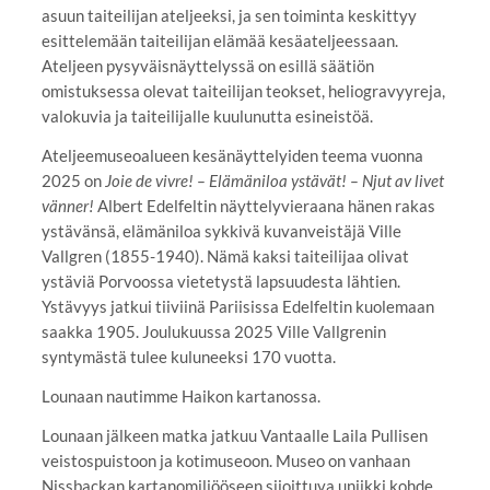
asuun taiteilijan ateljeeksi, ja sen toiminta keskittyy
esittelemään taiteilijan elämää kesäateljeessaan.
Ateljeen pysyväisnäyttelyssä on esillä säätiön
omistuksessa olevat taiteilijan teokset, heliogravyyreja,
valokuvia ja taiteilijalle kuulunutta esineistöä.
Ateljeemuseoalueen kesänäyttelyiden teema vuonna
2025 on
Joie de vivre! – Elämäniloa ystävät! – Njut av livet
vänner!
Albert Edelfeltin näyttelyvieraana hänen rakas
ystävänsä, elämäniloa sykkivä kuvanveistäjä Ville
Vallgren (1855-1940). Nämä kaksi taiteilijaa olivat
ystäviä Porvoossa vietetystä lapsuudesta lähtien.
Ystävyys jatkui tiiviinä Pariisissa Edelfeltin kuolemaan
saakka 1905. Joulukuussa 2025 Ville Vallgrenin
syntymästä tulee kuluneeksi 170 vuotta.
Lounaan nautimme Haikon kartanossa.
Lounaan jälkeen matka jatkuu Vantaalle Laila Pullisen
veistospuistoon ja kotimuseoon. Museo on vanhaan
Nissbackan kartanomiljööseen sijoittuva uniikki kohde,