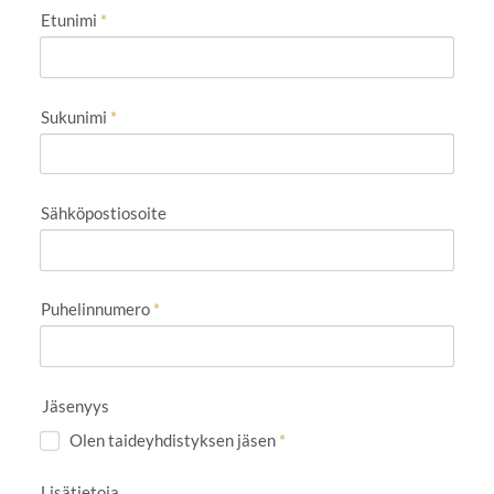
Etunimi
*
Sukunimi
*
Sähköpostiosoite
Puhelinnumero
*
Jäsenyys
Olen taideyhdistyksen jäsen
*
Lisätietoja