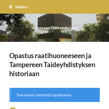
Siirry
Valikko
sivun
sisältöön
Tampereen Taideyhdistys ry
Opastus raatihuoneeseen ja
Tampereen Taideyhdistyksen
historiaan
Tarkastelet mennyttä tapahtumaa.