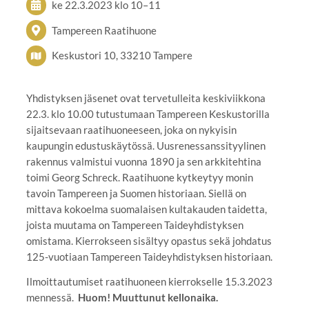
ke 22.3.2023
klo 10
–
11
Tampereen Raatihuone
Keskustori 10, 33210 Tampere
Yhdistyksen jäsenet ovat tervetulleita keskiviikkona
22.3. klo 10.00 tutustumaan Tampereen Keskustorilla
sijaitsevaan raatihuoneeseen, joka on nykyisin
kaupungin edustuskäytössä. Uusrenessanssityylinen
rakennus valmistui vuonna 1890 ja sen arkkitehtina
toimi Georg Schreck. Raatihuone kytkeytyy monin
tavoin Tampereen ja Suomen historiaan. Siellä on
mittava kokoelma suomalaisen kultakauden taidetta,
joista muutama on Tampereen Taideyhdistyksen
omistama. Kierrokseen sisältyy opastus sekä johdatus
125-vuotiaan Tampereen Taideyhdistyksen historiaan.
Ilmoittautumiset raatihuoneen kierrokselle 15.3.2023
mennessä.
⁠⁠⁠⁠⁠⁠⁠ Huom! Muuttunut kellonaika.