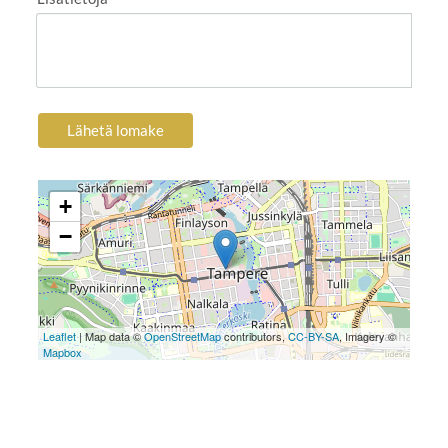
Lähetä lomake
+
−
Leaflet
| Map data ©
OpenStreetMap
contributors,
CC-BY-SA
, Imagery ©
Mapbox