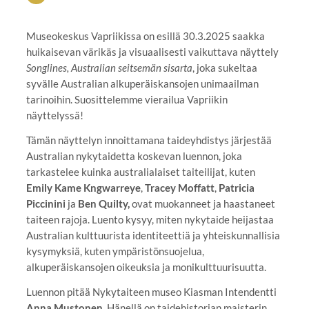
Museokeskus Vapriikissa on esillä 30.3.2025 saakka
huikaisevan värikäs ja visuaalisesti vaikuttava näyttely
Songlines, Australian seitsemän sisarta
, joka sukeltaa
syvälle Australian alkuperäiskansojen unimaailman
tarinoihin. Suosittelemme vierailua Vapriikin
näyttelyssä!
Tämän näyttelyn innoittamana taideyhdistys järjestää
Australian nykytaidetta koskevan luennon, joka
tarkastelee kuinka australialaiset taiteilijat, kuten
Emily Kame Kngwarreye
,
Tracey Moffatt
,
Patricia
Piccinini
ja
Ben Quilty,
ovat muokanneet ja haastaneet
taiteen rajoja. Luento kysyy, miten nykytaide heijastaa
Australian kulttuurista identiteettiä ja yhteiskunnallisia
kysymyksiä, kuten ympäristönsuojelua,
alkuperäiskansojen oikeuksia ja monikulttuurisuutta.
Luennon pitää Nykytaiteen museo Kiasman Intendentti
Anna Mustonen
. Hänellä on taidehistorian maisterin