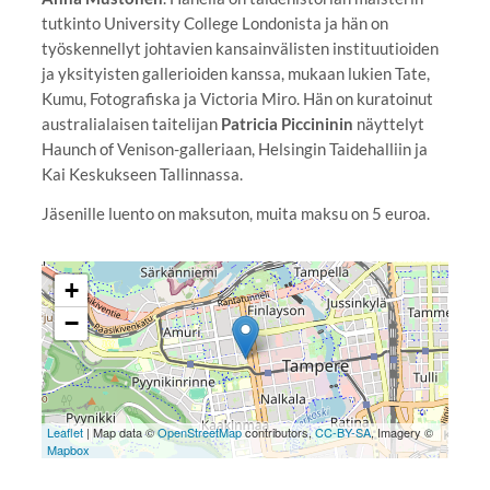
tutkinto University College Londonista ja hän on
työskennellyt johtavien kansainvälisten instituutioiden
ja yksityisten gallerioiden kanssa, mukaan lukien Tate,
Kumu, Fotografiska ja Victoria Miro. Hän on kuratoinut
australialaisen taitelijan
Patricia Piccininin
näyttelyt
Haunch of Venison-galleriaan, Helsingin Taidehalliin ja
Kai Keskukseen Tallinnassa.
Jäsenille luento on maksuton, muita maksu on 5 euroa.
+
−
Leaflet
| Map data ©
OpenStreetMap
contributors,
CC-BY-SA
, Imagery ©
Mapbox