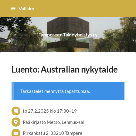
Siirry
Valikko
sivun
sisältöön
Tampereen Taideyhdistys ry
Luento: Australian nykytaide
Tarkastelet mennyttä tapahtumaa.
to 27.2.2025
klo 17:30
–
19
Pääkirjasto Metso, Lehmus-sali
Pirkankatu 2, 33210 Tampere