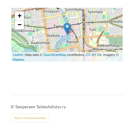
+
−
Leaflet
| Map data ©
OpenStreetMap
contributors,
CC-BY-SA
, Imagery ©
Mapbox
©
Tampereen Taideyhdistys ry
Tehty Yhdistysavaimella