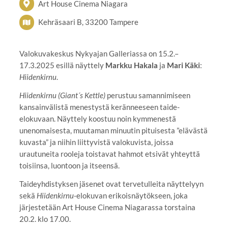
Art House Cinema Niagara
Kehräsaari B, 33200 Tampere
Valokuvakeskus Nykyajan Galleriassa on 15.2.–
17.3.2025 esillä näyttely
Markku Hakala
ja
Mari Käki
:
Hiidenkirnu
.
Hiidenkirnu (Giant´s Kettle)
perustuu samannimiseen
kansainvälistä menestystä keränneeseen taide-
elokuvaan. Näyttely koostuu noin kymmenestä
unenomaisesta, muutaman minuutin pituisesta ”elävästä
kuvasta” ja niihin liittyvistä valokuvista, joissa
urautuneita rooleja toistavat hahmot etsivät yhteyttä
toisiinsa, luontoon ja itseensä.
Taideyhdistyksen jäsenet ovat tervetulleita näyttelyyn
sekä
Hiidenkirnu
-elokuvan erikoisnäytökseen, joka
järjestetään Art House Cinema Niagarassa torstaina
20.2. klo 17.00.