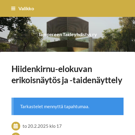
Siirry
Valikko
sivun
sisältöön
Tampereen Taideyhdistys ry
Hiidenkirnu-elokuvan
erikoisnäytös ja -taidenäyttely
Tarkastelet mennyttä tapahtumaa.
to 20.2.2025
klo 17