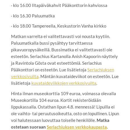
· klo 16.00 Iltapäiväkahvit Pääkonttorin kahviossa
· klo 16.30 Paluumatka
· klo 18.00 Tampereella, Keskustorin Vanha kirkko
Matkan varrelta ei valitettavasti voi nousta kyytiin.
Paluumatkalla bussi pysähtyy tarvittaessa
pikavuoropysäkeillä. Bussimatka ei valitettavasti ole
esteetön. Serlachius Kartanolla Anish Kapoorin näyttely
ja Ravintola Gösta ovat esteettömiä. Serlachius
Pääkonttori on esteetön. Lue lisätietoja
Serlachiuksen
verkkosivuilta
. Mäntän kuvataideviikot on esteetön. Lue
lisätietoja
kuvataideviikkojen verkkosivuilta
.
Hinta ilman museokorttia 109 euroa, voimassa olevalla
Museokortilla 104 euroa. Kortit rekisteröidään
lippukassalla. Ostathan lipun 4.8. mennessä! Lipuilla ei
ole vaihto- tai peruutusoikeutta, osto on lopullinen. Lipun
voi halutessaan luovuttaa toiselle henkilölle.
Matka
ostetaan suoraan
Serlachiuksen verkkokaupasta
.