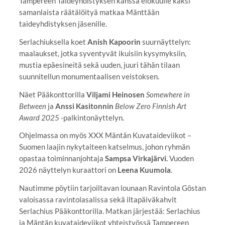
Tampereen Taideyhdistyksen kanssa elokuulle kaksi
samanlaista räätälöityä matkaa Mänttään
taideyhdistyksen jäsenille.
Serlachiuksella koet
Anish Kapoorin
suurnäyttelyn:
maalaukset, jotka syventyvät ikuisiin kysymyksiin,
mustia epäesineitä sekä uuden, juuri tähän tilaan
suunnitellun monumentaalisen veistoksen.
Näet Pääkonttorilla
Viljami Heinosen
Somewhere in
Between
ja
Anssi Kasitonnin
Below Zero Finnish Art
Award 2025
-palkintonäyttelyn.
Ohjelmassa on myös XXX Mäntän Kuvataideviikot –
Suomen laajin nykytaiteen katselmus, johon ryhmän
opastaa toiminnanjohtaja
Sampsa Virkajärvi.
Vuoden
2026 näyttelyn kuraattori on
Leena Kuumola
.
Nautimme pöytiin tarjoiltavan lounaan Ravintola Göstan
valoisassa ravintolasalissa sekä iltapäiväkahvit
Serlachius Pääkonttorilla. Matkan järjestää: Serlachius
ja Mäntän kuvataideviikot yhteistyössä Tampereen