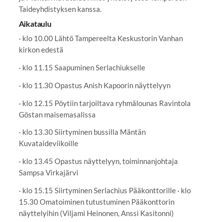
Taideyhdistyksen kanssa.
Aikataulu
· klo 10.00 Lähtö Tampereelta Keskustorin Vanhan
kirkon edestä
· klo 11.15 Saapuminen Serlachiukselle
· klo 11.30 Opastus Anish Kapoorin näyttelyyn
· klo 12.15 Pöytiin tarjoiltava ryhmälounas Ravintola
Göstan maisemasalissa
· klo 13.30 Siirtyminen bussilla Mäntän
Kuvataideviikoille
· klo 13.45 Opastus näyttelyyn, toiminnanjohtaja
Sampsa Virkajärvi
· klo 15.15 Siirtyminen Serlachius Pääkonttorille · klo
15.30 Omatoiminen tutustuminen Pääkonttorin
näyttelyihin (Viljami Heinonen, Anssi Kasitonni)