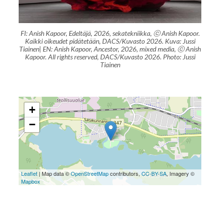
FI: Anish Kapoor, Edeltäjä, 2026, sekatekniikka, ⓒ Anish Kapoor.
Kaikki oikeudet pidätetään, DACS/Kuvasto 2026. Kuva: Jussi
Tiainen| EN: Anish Kapoor, Ancestor, 2026, mixed media, ⓒ Anish
Kapoor. All rights reserved, DACS/Kuvasto 2026. Photo: Jussi
Tiainen
+
−
Leaflet
| Map data ©
OpenStreetMap
contributors,
CC-BY-SA
, Imagery ©
Mapbox