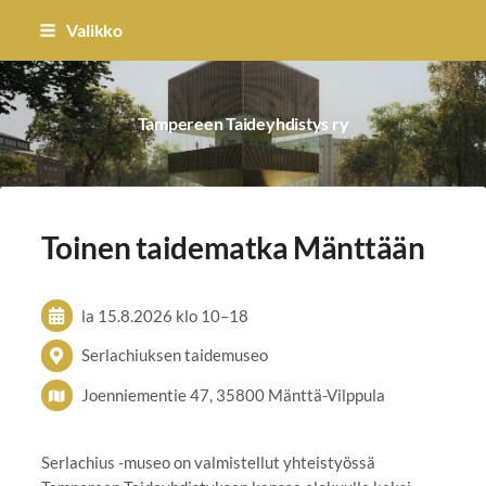
Siirry
Valikko
sivun
sisältöön
Tampereen Taideyhdistys ry
Toinen taidematka Mänttään
la 15.8.2026
klo 10
–
18
Serlachiuksen taidemuseo
Joenniementie 47, 35800 Mänttä-Vilppula
Serlachius -museo on valmistellut yhteistyössä