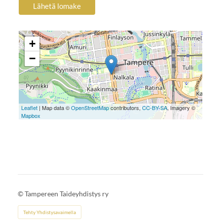
Lähetä lomake
+
−
Leaflet
| Map data ©
OpenStreetMap
contributors,
CC-BY-SA
, Imagery ©
Mapbox
©
Tampereen Taideyhdistys ry
Tehty Yhdistysavaimella