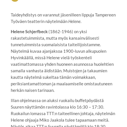
Taideyhdistys on varannut jäsenilleen lippuja Tampereen
Työväen teatterin näytelmään
Helene
.
Helene Schjerfbeck
(1862-1946) on yksi
rakastetuimmista, mutta myös kansainvälisesti
tunnetuimmista suomalaisista taiteilijoistamme.
Näytelmä kuvaa ajanjaksoa 1900-luvun alkupuolen
Hyvinkäällä, missä Helene vielä työskenteli
vaatimattomassa yhden huoneen asunnossa huolehtien
samalla vanhasta äidistään. Muistojen ja takaumien
kautta näytelmä sukeltaa tämän voimakkaan,
periksiantamattoman ja maalaamiselle omistautuneen
herkän naisen tarinaan.
Illan ohjelmassa on aluksi ruokailu buffetpöydästä
Suuren näyttämön ravintolassa klo 16:30 – 17:30.
Ruokailun lomassa TTT:n taiteellinen johtaja, näytelmän
Helene ohjaaja Miko Jaakola tulee tapaamaan meitä.
Näytös alkaa TTT:n Suurella näyttämöllä klo 18:30.