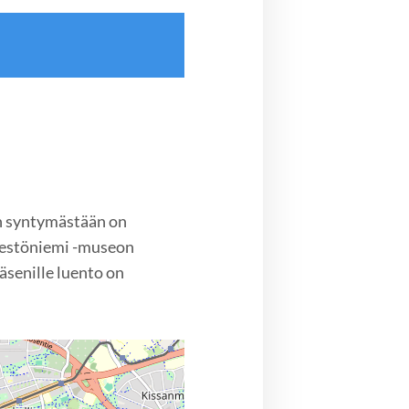
n syntymästään on
Särestöniemi -museon
äsenille luento on