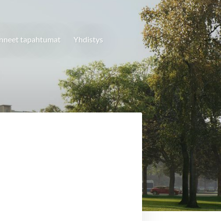
neet tapahtumat
Yhdistys