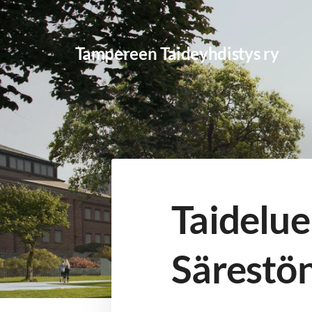
Siirry
sivun
Tampereen Taideyhdistys ry
sisältöön
Taidelue
Särestö