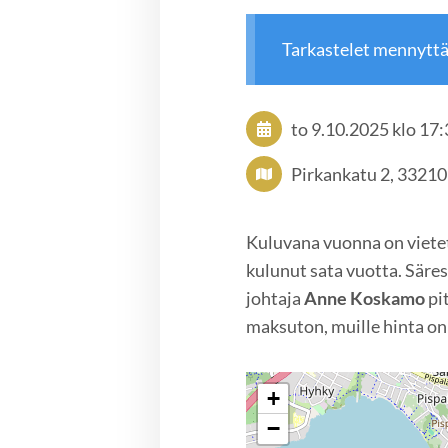
Tarkastelet mennytt
to 9.10.2025
klo 17
Pirkankatu 2, 3321
Kuluvana vuonna on vietet
kulunut sata vuotta. Säres
johtaja
Anne Koskamo
pi
maksuton, muille hinta on
+
−