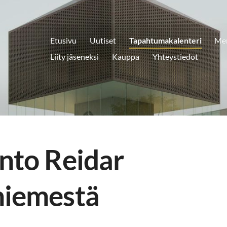
Etusivu
Uutiset
Tapahtumakalenteri
Men
Liity jäseneksi
Kauppa
Yhteystiedot
nto Reidar
niemestä