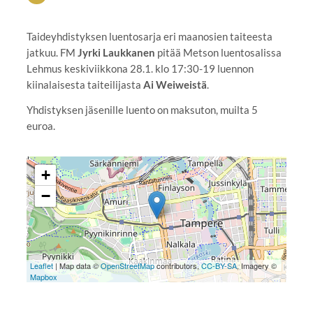
Taideyhdistyksen luentosarja eri maanosien taiteesta
jatkuu. FM
Jyrki Laukkanen
pitää Metson luentosalissa
Lehmus keskiviikkona 28.1. klo 17:30-19 luennon
kiinalaisesta taiteilijasta
Ai Weiweistä
.
Yhdistyksen jäsenille luento on maksuton, muilta 5
euroa.
+
−
Leaflet
| Map data ©
OpenStreetMap
contributors,
CC-BY-SA
, Imagery ©
Mapbox