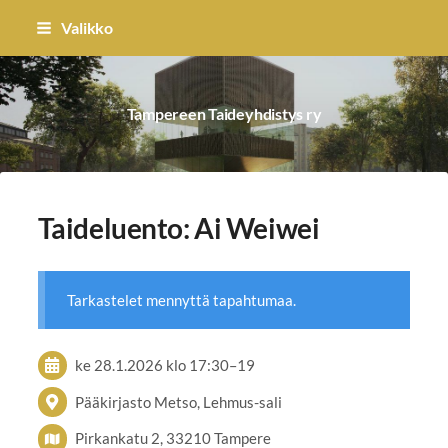
Siirry
Valikko
sivun
sisältöön
Tampereen Taideyhdistys ry
Taideluento: Ai Weiwei
Tarkastelet mennyttä tapahtumaa.
ke 28.1.2026
klo 17:30
–
19
Pääkirjasto Metso, Lehmus-sali
Pirkankatu 2, 33210 Tampere