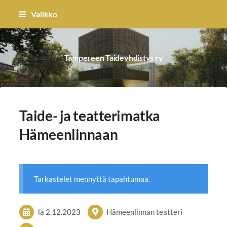
Siirry
Valikko
sivun
sisältöön
Tampereen Taideyhdistys ry
Taide- ja teatterimatka
Hämeenlinnaan
Tarkastelet mennyttä tapahtumaa.
la 2.12.2023
Hämeenlinnan teatteri