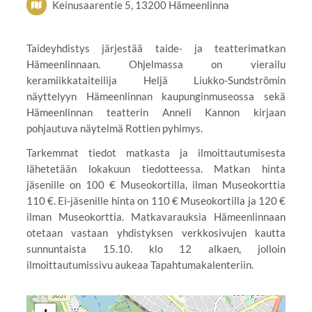
Keinusaarentie 5, 13200 Hämeenlinna
Taideyhdistys järjestää taide- ja teatterimatkan
Hämeenlinnaan. Ohjelmassa on vierailu
keramiikkataiteilija Heljä Liukko-Sundströmin
näyttelyyn Hämeenlinnan kaupunginmuseossa sekä
Hämeenlinnan teatterin Anneli Kannon kirjaan
pohjautuva näytelmä Rottien pyhimys.
Tarkemmat tiedot matkasta ja ilmoittautumisesta
lähetetään lokakuun tiedotteessa. Matkan hinta
jäsenille on 100 € Museokortilla, ilman Museokorttia
110 €. Ei-jäsenille hinta on 110 € Museokortilla ja 120 €
ilman Museokorttia. Matkavarauksia Hämeenlinnaan
otetaan vastaan yhdistyksen verkkosivujen kautta
sunnuntaista 15.10. klo 12 alkaen, jolloin
ilmoittautumissivu aukeaa Tapahtumakalenteriin.