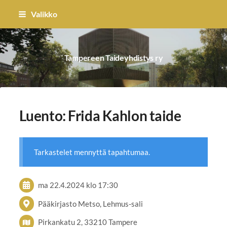
Siirry
Valikko
sivun
sisältöön
Tampereen Taideyhdistys ry
Luento: Frida Kahlon taide
Tarkastelet mennyttä tapahtumaa.
ma 22.4.2024
klo 17:30
Pääkirjasto Metso, Lehmus-sali
Pirkankatu 2, 33210 Tampere