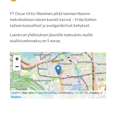
FT Oscar Ortiz-Nieminen pitää luennon Nuoren
meksikolaisen naisen kauniit kasvot – Frida Kahlon
taiteen kansalliset ja avatgardistiset kehykset.
Luento on yhdistyksen jäsenille maksuton, muille
osallistumismaksu on 5 euroa.
+
−
Leaflet
| Map data ©
OpenStreetMap
contributors,
CC-BY-SA
, Imagery ©
Mapbox