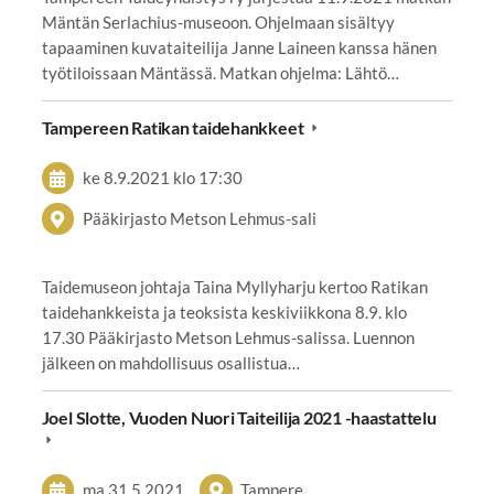
Mäntän Serlachius-museoon. Ohjelmaan sisältyy
tapaaminen kuvataiteilija Janne Laineen kanssa hänen
työtiloissaan Mäntässä. Matkan ohjelma: Lähtö…
Tampereen Ratikan taidehankkeet
ke 8.9.2021
klo 17:30
Pääkirjasto Metson Lehmus-sali
Taidemuseon johtaja Taina Myllyharju kertoo Ratikan
taidehankkeista ja teoksista keskiviikkona 8.9. klo
17.30 Pääkirjasto Metson Lehmus-salissa. Luennon
jälkeen on mahdollisuus osallistua…
Joel Slotte, Vuoden Nuori Taiteilija 2021 -haastattelu
ma 31.5.2021
Tampere