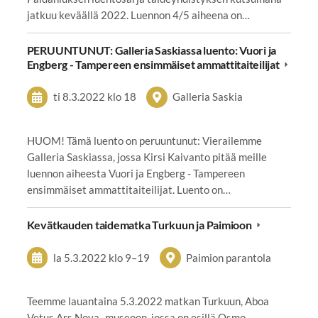
jatkuu keväällä 2022. Luennon 4/5 aiheena on…
PERUUNTUNUT: Galleria Saskiassa luento: Vuori ja
Engberg - Tampereen ensimmäiset ammattitaiteilijat
ti 8.3.2022
klo 18
Galleria Saskia
HUOM! Tämä luento on peruuntunut: Vierailemme
Galleria Saskiassa, jossa Kirsi Kaivanto pitää meille
luennon aiheesta Vuori ja Engberg - Tampereen
ensimmäiset ammattitaiteilijat. Luento on…
Kevätkauden taidematka Turkuun ja Paimioon
la 5.3.2022
klo 9
–
19
Paimion parantola
Teemme lauantaina 5.3.2022 matkan Turkuun, Aboa
Vetus Ars Nova -museoon, jossa on esillä Osmo