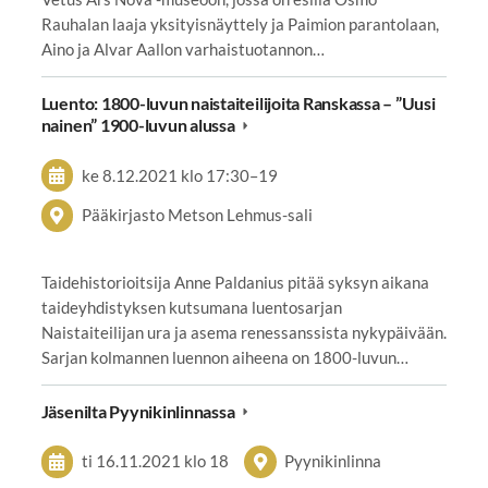
Rauhalan laaja yksityisnäyttely ja Paimion parantolaan,
Aino ja Alvar Aallon varhaistuotannon…
Luento: 1800-luvun naistaiteilijoita Ranskassa – ”Uusi
nainen” 1900-luvun alussa
ke 8.12.2021
klo 17:30
–
19
Pääkirjasto Metson Lehmus-sali
Taidehistorioitsija Anne Paldanius pitää syksyn aikana
taideyhdistyksen kutsumana luentosarjan
Naistaiteilijan ura ja asema renessanssista nykypäivään.
Sarjan kolmannen luennon aiheena on 1800-luvun…
Jäsenilta Pyynikinlinnassa
ti 16.11.2021
klo 18
Pyynikinlinna