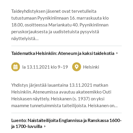
Taideyhdistyksen jäsenet ovat tervetulleita
tutustumaan Pyynikinlinnaan 16. marraskuuta klo
18.00, osoitteessa Mariankatu 40. Pyynikinlinnan
peruskorjauksesta ja uudistetuista pysyvistä
näyttelyistä…
Taidematka Helsinkiin: Ateneum ja kaksi taidekotia
la 13.11.2021
klo 9
–
19
Helsinki
Yhdistys järjestää lauantaina 13.11.2021 matkan
Helsinkiin. Ateneumissa avautuu akateemikko Outi
Heiskasen näyttely. Heiskanen (s. 1937) on yksi
maamme tunnetuimmista taiteilijoista. Heiskanen on…
Luento: Naistaiteilijoita Englannissa ja Ranskassa 1600-
ja 1700-luvuilla