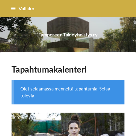
Siirry
Valikko
sivun
sisältöön
Tampereen Taideyhdistys ry
Tapahtumakalenteri
Olet selaamassa menneitä tapahtumia.
Selaa
tulevia.