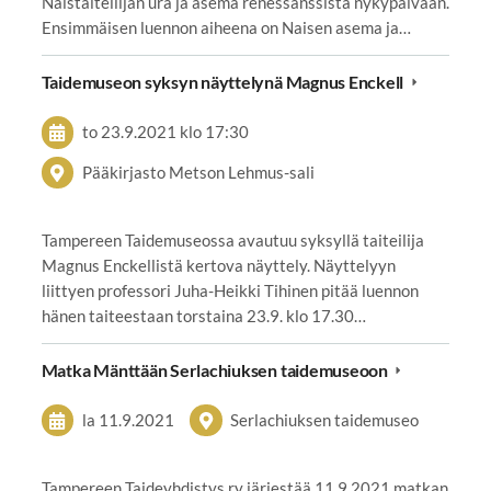
Naistaiteilijan ura ja asema renessanssista nykypäivään.
Ensimmäisen luennon aiheena on Naisen asema ja…
Taidemuseon syksyn näyttelynä Magnus Enckell
to 23.9.2021
klo 17:30
Pääkirjasto Metson Lehmus-sali
Tampereen Taidemuseossa avautuu syksyllä taiteilija
Magnus Enckellistä kertova näyttely. Näyttelyyn
liittyen professori Juha-Heikki Tihinen pitää luennon
hänen taiteestaan torstaina 23.9. klo 17.30…
Matka Mänttään Serlachiuksen taidemuseoon
la 11.9.2021
Serlachiuksen taidemuseo
Tampereen Taideyhdistys ry järjestää 11.9.2021 matkan