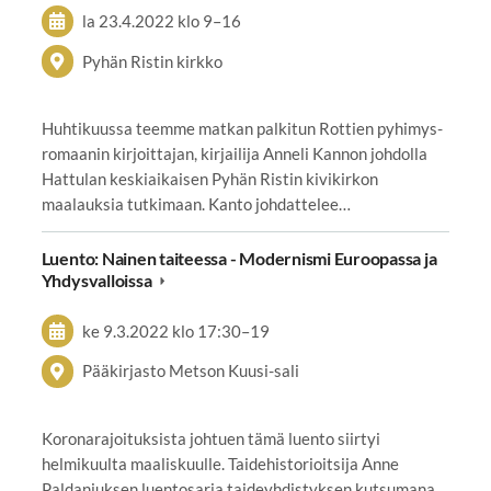
la 23.4.2022
klo 9
–
16
Pyhän Ristin kirkko
Huhtikuussa teemme matkan palkitun Rottien pyhimys-
romaanin kirjoittajan, kirjailija Anneli Kannon johdolla
Hattulan keskiaikaisen Pyhän Ristin kivikirkon
maalauksia tutkimaan. Kanto johdattelee…
Luento: Nainen taiteessa - Modernismi Euroopassa ja
Yhdysvalloissa
ke 9.3.2022
klo 17:30
–
19
Pääkirjasto Metson Kuusi-sali
Koronarajoituksista johtuen tämä luento siirtyi
helmikuulta maaliskuulle. Taidehistorioitsija Anne
Paldaniuksen luentosarja taideyhdistyksen kutsumana