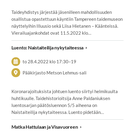
Taideyhdistys järjestää jäsenilleen mahdollisuuden
osallistua opastettuun käyntiin Tampereen taidemuseon
näyttelyihin Illuusio sekä Liisa Hietanen – Käänteissä.
Vierailuajankohdat ovat 11.5.2022 klo…
Luento: Naistaiteilija nykytaiteessa
to 28.4.2022
klo 17:30
–
19
Pääkirjasto Metson Lehmus-sali
Koronarajoituksista johtuen luento siirtyi helmikuulta
huhtikuulle. Taidehistorioitsija Anne Paldaniuksen
luentosarjan päätösluennon 5/5 aiheena on
Naistaiteilija nykytaiteessa. Luento pidetään…
Matka Hattulaan ja Visavuoreen